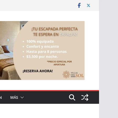
N
MÁS