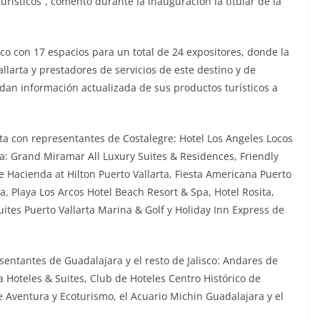
rísticos”, comentó durante la inauguración la titular de la
sco con 17 espacios para un total de 24 expositores, donde la
llarta y prestadores de servicios de este destino y de
indan información actualizada de sus productos turísticos a
ta con representantes de Costalegre: Hotel Los Angeles Locos
ta: Grand Miramar All Luxury Suites & Residences, Friendly
he Hacienda at Hilton Puerto Vallarta, Fiesta Americana Puerto
ea, Playa Los Arcos Hotel Beach Resort & Spa, Hotel Rosita,
ites Puerto Vallarta Marina & Golf y Holiday Inn Express de
sentantes de Guadalajara y el resto de Jalisco: Andares de
a Hoteles & Suites, Club de Hoteles Centro Histórico de
 Aventura y Ecoturismo, el Acuario Michin Guadalajara y el