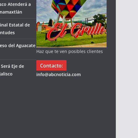
isco Atenderá a
enamaxtlán
inal Estatal de
entudes
eso del Aguacate
Haz que te ven posibles clientes
Contacto:
Será Eje de
alisco
info@abcnoticia.com