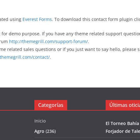
eated using
Everest Forms
. To download this contact form plugin cl
st for demo purpose. If you have any theme related support questio
orum
http://themegrill.com/support-forum/
.
me related sales questions or if you just want to say hello, please
/themegrill.com/contact/
.
Categorías
Últimas otici
Inicio
El Torneo Bahía
Agro
(236)
Forjador de Tal