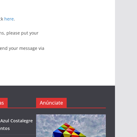
ick
here
.
ns, please put your
 send your message via
as
Anúnciate
 Azul Costalegre
entos