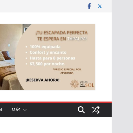
N
MÁS